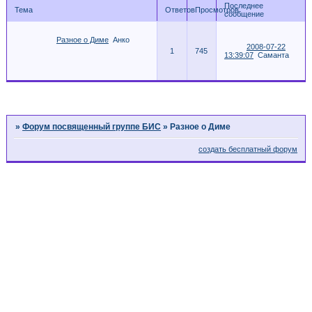
Последнее
Тема
Ответов
Просмотров
сообщение
Разное о Диме
Анко
2008-07-22
1
745
13:39:07
Саманта
Страница:
1
»
Форум посвященный группе БИС
»
Разное о Диме
создать бесплатный форум