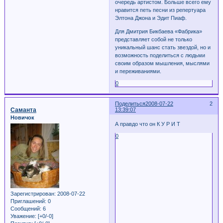
очередь артистом. Больше всего ему
нравится петь песни из репертуара
Элтона Джона и Эдит Пиаф.
Для Дмитрия Бикбаева «Фабрика»
представляет собой не только
уникальный шанс стать звездой, но и
возможность поделиться с людьми
своим образом мышления, мыслями
и переживаниями.
0
Поделиться
2008-07-22
2
Саманта
13:39:07
Новичок
А правдо что он К У Р И Т
0
Зарегистрирован
: 2008-07-22
Приглашений:
0
Сообщений:
6
Уважение:
[+0/-0]