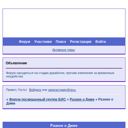
Форум
Участники
Поиск
Регистрация
Войти
Активные темы
Объявление
Форум находиться на стадии доработки, прочим извенения за временные
неудобства
Привет, Гость!
Войдите
или
зарегистрируйтесь
.
»
Форум посвященный группе БИС
»
Разное о Диме
»
Разное о
Диме
Страница:
1
Разное о Диме