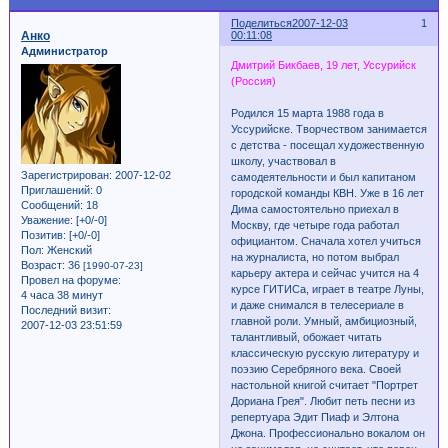
Поделиться
2007-12-03
1
Анко
00:11:08
Администратор
Дмитрий Бикбаев, 19 лет, Уссурийск
(Россия)
Родился 15 марта 1988 года в
Уссурийске. Творчеством занимается
с детства - посещал художественную
школу, участвовал в
Зарегистрирован
: 2007-12-02
самодеятельности и был капитаном
Приглашений:
0
городской команды КВН. Уже в 16 лет
Сообщений:
18
Дима самостоятельно приехал в
Уважение:
[+0/-0]
Москву, где четыре года работал
Позитив:
[+0/-0]
официантом. Сначала хотел учиться
Пол:
Женский
на журналиста, но потом выбрал
Возраст:
36
[1990-07-23]
карьеру актера и сейчас учится на 4
Провел на форуме:
курсе ГИТИСа, играет в театре Луны,
4 часа 38 минут
и даже снимался в телесериале в
Последний визит:
главной роли. Умный, амбициозный,
2007-12-03 23:51:59
талантливый, обожает читать
классическую русскую литературу и
поэзию Серебряного века. Своей
настольной книгой считает "Портрет
Дориана Грея". Любит петь песни из
репертуара Эдит Пиаф и Элтона
Джона. Профессионально вокалом он