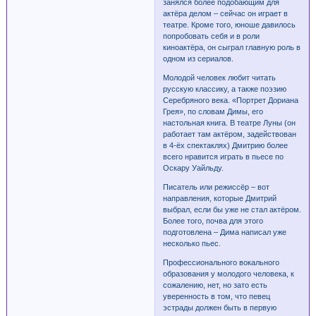
занялся более подобающим для
актёра делом – сейчас он играет в
театре. Кроме того, юноше давилось
попробовать себя и в роли
киноактёра, он сыграл главную роль в
одном из сериалов.
Молодой человек любит читать
русскую классику, а также поэзию
Серебряного века. «Портрет Дориана
Грея», по словам Димы, его
настольная книга. В театре Луны (он
работает там актёром, задействован
в 4-ёх спектаклях) Дмитрию более
всего нравится играть в пьесе по
Оскару Уайльду.
Писатель или режиссёр – вот
направления, которые Дмитрий
выбрал, если бы уже не стал актёром.
Более того, почва для этого
подготовлена – Дима написал уже
несколько пьес.
Профессионального вокального
образования у молодого человека, к
сожалению, нет, но зато есть
уверенность в том, что певец
эстрады должен быть в первую