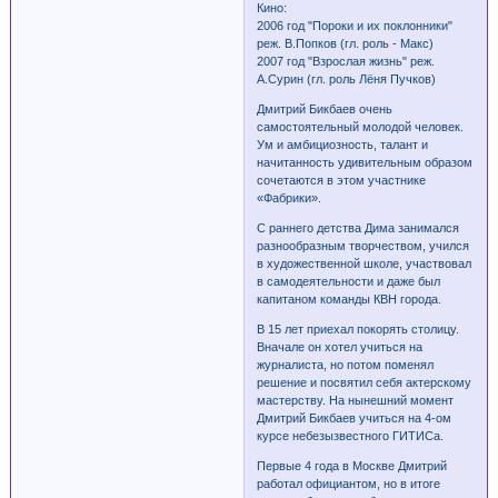
Кино:
2006 год "Пороки и их поклонники"
реж. В.Попков (гл. роль - Макс)
2007 год "Взрослая жизнь" реж.
А.Сурин (гл. роль Лёня Пучков)
Дмитрий Бикбаев очень
самостоятельный молодой человек.
Ум и амбициозность, талант и
начитанность удивительным образом
сочетаются в этом участнике
«Фабрики».
С раннего детства Дима занимался
разнообразным творчеством, учился
в художественной школе, участвовал
в самодеятельности и даже был
капитаном команды КВН города.
В 15 лет приехал покорять столицу.
Вначале он хотел учиться на
журналиста, но потом поменял
решение и посвятил себя актерскому
мастерству. На нынешний момент
Дмитрий Бикбаев учиться на 4-ом
курсе небезызвестного ГИТИСа.
Первые 4 года в Москве Дмитрий
работал официантом, но в итоге