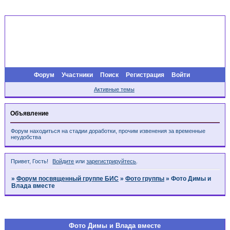
Форум
Участники
Поиск
Регистрация
Войти
Активные темы
Объявление
Форум находиться на стадии доработки, прочим извенения за временные
неудобства
Привет, Гость!
Войдите
или
зарегистрируйтесь
.
»
Форум посвященный группе БИС
»
Фото группы
»
Фото Димы и
Влада вместе
Страница:
1
Фото Димы и Влада вместе