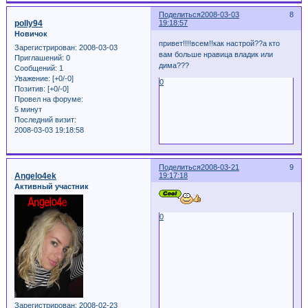
Поделиться
2008-03-03
8
polly94
19:18:57
Новичок
привет!!!!всем!!как настрой??а кто
Зарегистрирован
: 2008-03-03
вам больше нравица владик или
Приглашений:
0
дима???
Сообщений:
1
Уважение:
[+0/-0]
0
Позитив:
[+0/-0]
Провел на форуме:
5 минут
Последний визит:
2008-03-03 19:18:58
Поделиться
2008-03-21
9
Angelo4ek
19:17:18
Активный участник
0
Зарегистрирован
: 2008-02-23