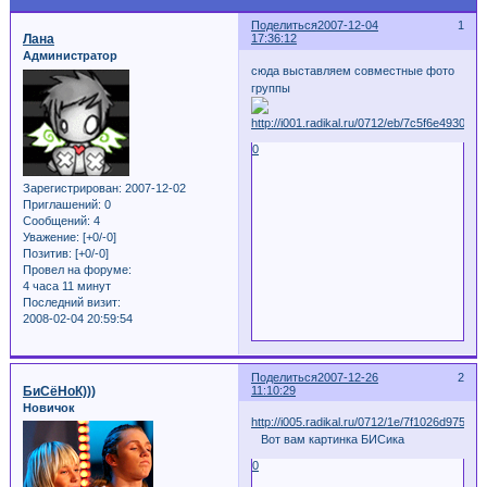
Поделиться
2007-12-04
1
Лана
17:36:12
Администратор
сюда выставляем совместные фото
группы
0
Зарегистрирован
: 2007-12-02
Приглашений:
0
Сообщений:
4
Уважение:
[+0/-0]
Позитив:
[+0/-0]
Провел на форуме:
4 часа 11 минут
Последний визит:
2008-02-04 20:59:54
Поделиться
2007-12-26
2
БиСёНоК)))
11:10:29
Новичок
http://i005.radikal.ru/0712/1e/7f1026d97590.j
Вот вам картинка БИСика
0